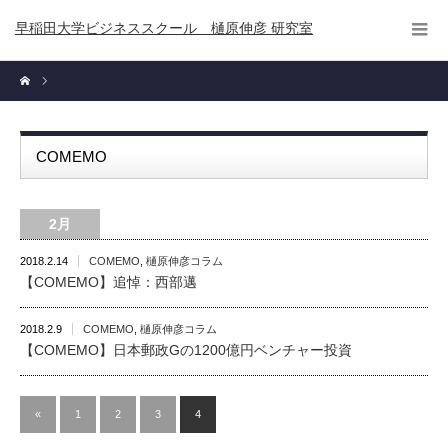
早稲田大学ビジネススクール 樋原伸彦 研究室
COMEMO
2月
2018.2.14
COMEMO
,
樋原伸彦コラム
【COMEMO】追悼：西部邁
2018.2.9
COMEMO
,
樋原伸彦コラム
【COMEMO】日本郵政Gの1200億円ベンチャー投資
«
1
2
3
4