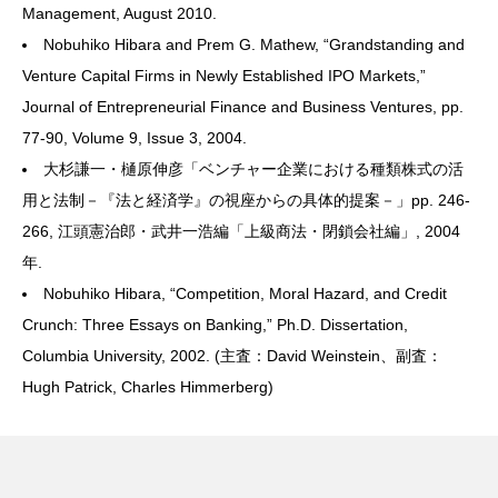
Management, August 2010.
Nobuhiko Hibara and Prem G. Mathew, “Grandstanding and
Venture Capital Firms in Newly Established IPO Markets,”
Journal of Entrepreneurial Finance and Business Ventures, pp.
77-90, Volume 9, Issue 3, 2004.
大杉謙一・樋原伸彦「ベンチャー企業における種類株式の活
用と法制－『法と経済学』の視座からの具体的提案－」pp. 246-
266, 江頭憲治郎・武井一浩編「上級商法・閉鎖会社編」, 2004
年.
Nobuhiko Hibara, “Competition, Moral Hazard, and Credit
Crunch: Three Essays on Banking,” Ph.D. Dissertation,
Columbia University, 2002. (主査：David Weinstein、副査：
Hugh Patrick, Charles Himmerberg)