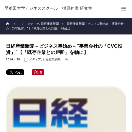
早稲田大学ビジネススクール 樋原伸彦 研究室
メディア
,
日経産業新聞
日経産業新聞－ビジネス事始め－”事業会社
の「CVC投資」”【「既存企業との距離」を軸に】
日経産業新聞－ビジネス事始め－”事業会社の「CVC投
資」”【「既存企業との距離」を軸に】
2016.4.20
メディア
,
日経産業新聞